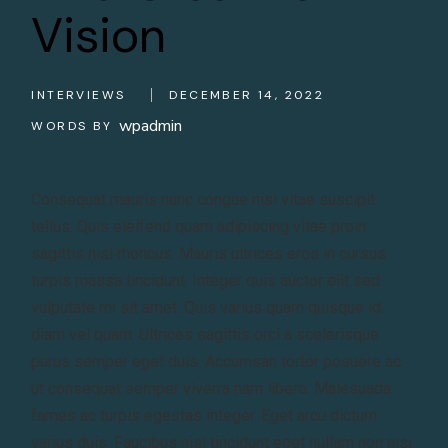
Vision
INTERVIEWS
DECEMBER 14, 2022
wpadmin
WORDS BY
Consequat mauris nunc congue nisi vitae suscipit
tellus. Quis eleifend quam adipiscing vitae proin
sagittis nisl rhoncus. Mauris ultrices eros in cursus
turpis massa tincidunt. Integer quis auctor elit sed
vulputate mi sit amet. Quis varius quam quisque id
diam vel quam. Ultrices sagittis orci a scelerisque
purus semper eget duis. Accumsan tortor posuere ac
ut consequat semper viverra nam libero. Malesuada
fames ac turpis egestas integer. Eget arcu dictum
varius duis. Faucibus nisl tincidunt eget nullam non nisi