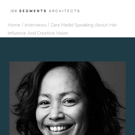
Home
interviews
Zara Madid Speaking About Her
Influence And Creative Vision