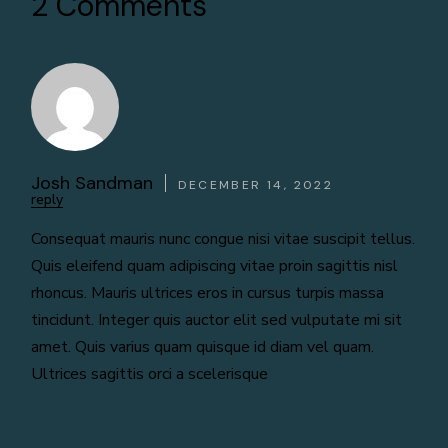
2 Comments
Josh Sandman
DECEMBER 14, 2022
reply
Consequat mauris nunc congue nisi vitae suscipit tellus.
Quis eleifend quam adipiscing vitae proin sagittis nisl
rhoncus. Mauris ultrices eros in cursus turpis massa
tincidunt. Integer quis auctor elit sed vulputate mi sit
amet. Quis varius quam quisque id diam vel quam.
Ultrices sagittis orci a scelerisque