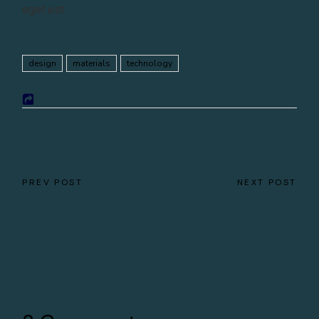
eget est
design
materials
technology
PREV POST
NEXT POST