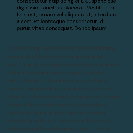
consectetur adipiscing elit. Suspendisse
dignissim faucibus placerat. Vestibulum
felis est, ornare vel aliquam at, interdum
a sem. Pellentesque consectetur id
purus vitae consequat. Donec ipsum.
Egestas integer eget aliquet nibh praesent tristique
magna sit. Porttitor lacus luctus accumsan tortor
posuere ac ut consequat semper. Convallis aenean et
tortor at risus viverra adipiscing at. Eu lobortis
elementum nibh tellus molestie nunc non blandit
massa. Diam phasellus vestibulum lorem sed risus
ultricies tristique nulla. Nec tincidunt praesent semper
feugiat nibh sed pulvinar proin gravida. Netus et
malesuada fames ac turpis egestas maecenas
pharetra convallis. Sed lectus vestibulum mattis
ullamcorper velit sed ullamcorper morbi. Odio eu