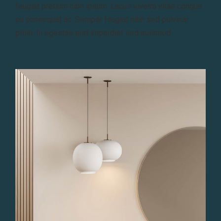
feugiat pretium nibh ipsum. Lacus viverra vitae congue
eu consequat ac. Semper feugiat nibh sed pulvinar
proin. In egestas erat imperdiet sed euismod.