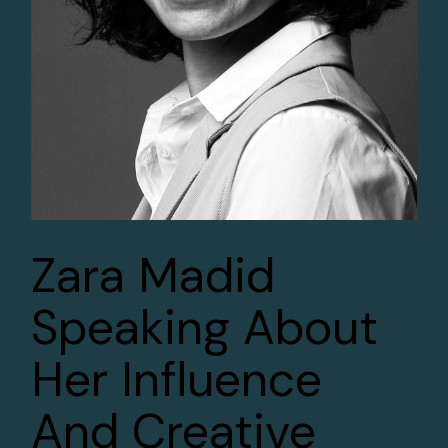
Zara Madid
Speaking About
Her Influence
And Creative