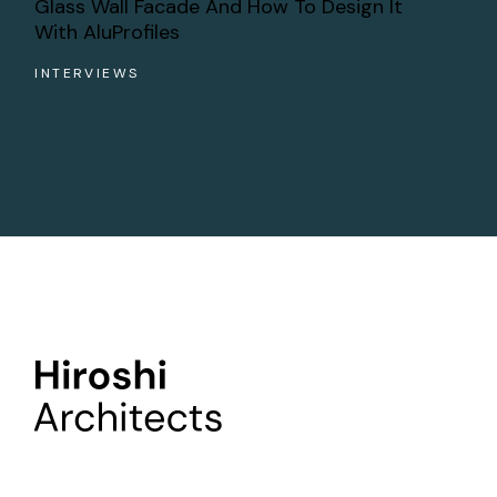
Glass Wall Facade And How To Design It
With AluProfiles
INTERVIEWS